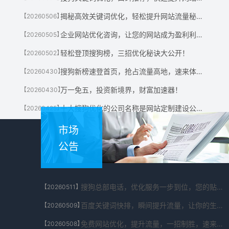
揭秘高效关键词优化，轻松提升网站流量秘诀！
【20260506】
企业网站优化咨询，让您的网站成为盈利利器！
【20260505】
轻松登顶搜狗榜，三招优化秘诀大公开！
【20260502】
搜狗新榜速登首页，抢占流量高地，速来体验！
【20260430】
万一免五，投资新境界，财富加速器！
【20260430】
十大搜狗优化的公司名称是网站定制建设公司有哪些?
【20260425】
市场
公告
搜狗总部电话，优化服务一步到位，您的贴心助手！
【20260511】
百度关键词快排，瞬间提升流量，让你的生意翻倍！
【20260509】
免费网站优化，提升流量，一招制胜，速来体验！
【20260508】