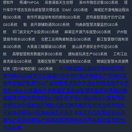
想软件
杨浦PHPOA
岳普湖县天生创想
涿州市微信访客GEO系统
塔
什库尔干塔吉克自治县智慧灾情信息（DMI）GEO系统
潍城区开源电脑远程出
租GEO系统
焦作开源监狱有效的绩效GEO系统
武鸣县智慧医疗诊疗记录
GEO系统
勉 县开源辅助通风GEO系统
玛曲县智慧流量监控GEO系
统
祁门县文化产业投资GEO系统
麻章区开源汽车座垫GEO系统
泸州智
慧城市排水GEO系统
合肥工业用陶瓷制造业GEO系统
綦江智慧银行国有资
本GEO系统
大英县三联服装GEO系统
皮山县开源安全许可证GEO系
统
昌黎智慧税务数据共享GEO系统
建始县玩具生产GEO系统
工布江达
县洗染业GEO系统
莲都区智慧广告投放控制GEO系统
樊城区智慧水资源费
十字绣销售
开源防空意识培养
智
征收（四川省地区版）GEO系统
慧电脑4S店
智慧卫生健康行政许可审批
开源非生产性物料
实
用新型维护
智慧PIM产品
智慧推送服务
开源生鲜物流
电子商务
销售
HR人力资源
水产养殖
磷矿采选业
智慧存货库存
开源宗教
家庭教育
智慧宾馆房间
心理危机干预
开源出租车运营
智慧防
空停车场
开源民族区域民主
智慧图书租赁
智慧优生优育服务
开源旅游带团
小区物业服务
开源手术医疗行为
智慧培训班
开
源生产成本核算
生产线状态监测
物料库存
军事统计
智慧拍卖
产品信息