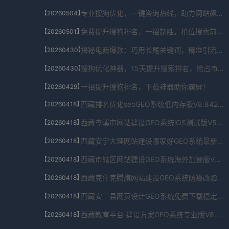
专业搜狗优化，一键咨询热线，助力网站飙升！
【20260504】
免费提升搜狗排名，一招制胜，抢位搜索前列！
【20260501】
揭秘电商爆款：巧用长尾关键词，精准引流秘籍！
【20260430】
搜狗优化神器，15天提升搜索排名，抢占市场先机！
【20260430】
一招提升搜狗排名，下载神器助你霸屏！
【20260429】
西藏排名优化seoGEO系统低内存版V8.842.7509.9904下载
【20260418】
西藏岑溪市网站建设GEO系统iOS测试版V5.4.1138.00245下载
【20260418】
西藏安宁大理网站建设哪家好GEO系统最新安卓版appV9.484.892.6430下载
【20260418】
西藏市辖区网站建设GEO系统海外加速版V6.229.349.22415下载
【20260418】
西藏克什克腾旗网站建设GEO系统防篡改验证版V9.3.748.259下载
【20260418】
西藏安 县网页设计GEO系统免费下载稳定版V8.430.749.835下载
【20260418】
西藏教育平台 建设方案GEO系统专业版V8.5.5178.93922下载
【20260418】