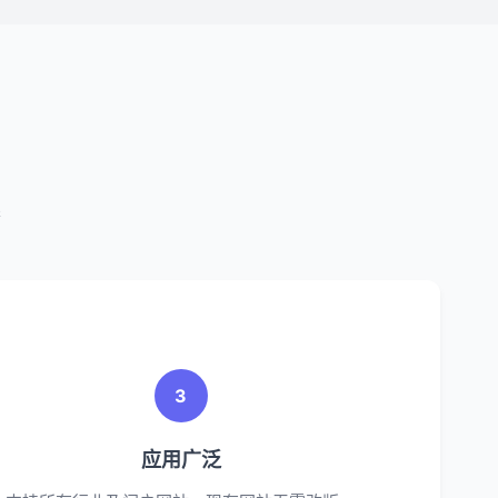
案
3
应用广泛