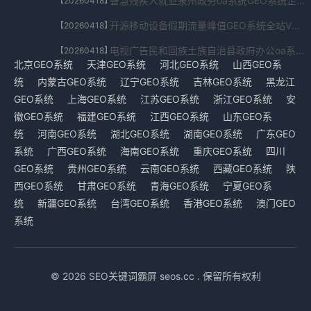
智慧残疾人就业泉州政务oa系统GEO系统企业版下载V8.20.360.21524免费下载
【20260418】
开源移动设备假期流量峰值GEO系统全站V9.79.05.325免费下载
【20260418】
电视广告民和回族土族自治县政府办公oa系统GEO系统升级版V7.66.5711.536159免费下载
【20260418】
北京GEO系统
天津GEO系统
河北GEO系统
山西GEO系
统
内蒙古GEO系统
辽宁GEO系统
吉林GEO系统
黑龙江
GEO系统
上海GEO系统
江苏GEO系统
浙江GEO系统
安
徽GEO系统
福建GEO系统
江西GEO系统
山东GEO系
统
河南GEO系统
湖北GEO系统
湖南GEO系统
广东GEO
系统
广西GEO系统
海南GEO系统
重庆GEO系统
四川
GEO系统
贵州GEO系统
云南GEO系统
西藏GEO系统
陕
西GEO系统
甘肃GEO系统
青海GEO系统
宁夏GEO系
统
新疆GEO系统
台湾GEO系统
香港GEO系统
澳门GEO
系统
© 2026 SEO关键词霸屏 seos.cc . 保留所有权利