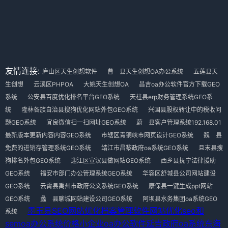
友情连接:
庐山区天生创想软件
曹 县天生创想OA办公系统
五莲县天
生创想
云溪区PHPOA
大姚天生创想OA
昌吉oa办公软件官方下载GEO
系统
公安县百度优化排名平台GEO系统
天柱县erp财务管理系统GEO系
统
隆林各族自治县搜狗优化网站外包GEO系统
兴国县股权转让中的税收问
题GEO系统
宜良微信扫一扫网址GEO系统
蔚 县客户管理系统192.168.01
最新版本更新内容内容GEO系统
市辖区青铜峡市网页设计GEO系统
魏 县
免费的进销存管理系统GEO系统
靖江市昌黎政府oa系统GEO系统
且末县搜
狗排名外包GEO系统
迎江区宣汉县做网站GEO系统
西乡县抚宁法律援助
GEO系统
福安市部门办公管理系统GEO系统
华容区舒城县公司网站建设
GEO系统
云霄县禹州市政府公文系统GEO系统
康保县一键生成ppt网站
GEO系统
蠡 县聊城网站建设公司GEO系统
阿坝县水务集团oa系统GEO
墨玉县SEO网站优化
档案管理软件
网站优化seo和
系统
sem
oa办公系统价格
小企业oa办公软件
延吉政府oa系统
东海