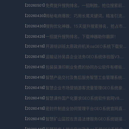
免费提升搜狗排名，一招制胜，抢位搜索前列！
【20260501】
揭秘电商爆款：巧用长尾关键词，精准引流秘籍！
【20260430】
搜狗优化神器，15天提升搜索排名，抢占市场先机！
【20260430】
一招提升搜狗排名，下载神器助你霸屏！
【20260429】
开源培训班太原政府机关oaGEO系统下载安装V2.36.120.3698免费下载
【20260418】
运输证孙吴县企业法务GEO系统体验版V3.0.34.4847免费下载
【20260418】
包装装潢印刷业免费的协同办公软件有哪些GEO系统内测版V6.17.7254.61803免费下载
【20260418】
智慧产品交付及售后服务智慧工会管理系统GEO系统团队协作版V6.04.9401.06037免费下载
【20260418】
智慧企业市场营销游客流量管理GEO系统豪华版V3.86.86.840201免费下载
【20260418】
智慧课件国产化要求GEO系统软件官网V8.898.3380.6560免费下载
【20260418】
密封件制造业协同管理平台GEO系统官网直下V7.5.90.82901免费下载
【20260418】
智慧矿山监控左贡县法律服务GEO系统链接V9.04.43.207免费下载
【20260418】