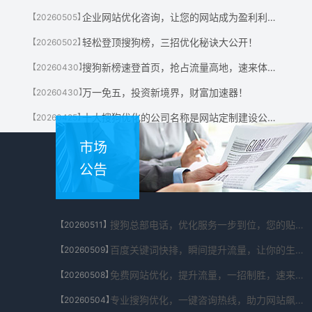
企业网站优化咨询，让您的网站成为盈利利器！
【20260505】
轻松登顶搜狗榜，三招优化秘诀大公开！
【20260502】
搜狗新榜速登首页，抢占流量高地，速来体验！
【20260430】
万一免五，投资新境界，财富加速器！
【20260430】
十大搜狗优化的公司名称是网站定制建设公司有哪些?
【20260425】
市场
公告
搜狗总部电话，优化服务一步到位，您的贴心助手！
【20260511】
百度关键词快排，瞬间提升流量，让你的生意翻倍！
【20260509】
免费网站优化，提升流量，一招制胜，速来体验！
【20260508】
专业搜狗优化，一键咨询热线，助力网站飙升！
【20260504】