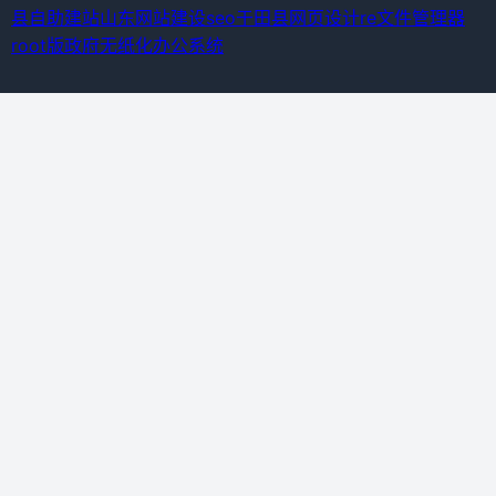
县自助建站
山东网站建设seo
于田县网页设计
re文件管理器
root版
政府无纸化办公系统