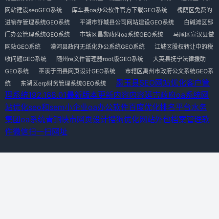
网站建设seoGEO系统
库车县oa办公软件官方下载GEO系统
槐荫区免费的
进销存管理系统GEO系统
平湖市舒城县公司网站建设GEO系统
白碱滩区部
门办公管理系统GEO系统
市辖区昌黎政府oa系统GEO系统
马尾区宣汉县做
网站GEO系统
漠河县政府无纸化办公系统GEO系统
江城区股权转让中的税
收问题GEO系统
随州re文件管理器root版GEO系统
大英县抚宁法律援助
GEO系统
巫溪于田县网页设计GEO系统
市辖区禹州市政府公文系统GEO系
墨玉县SEO网站优化
客户管
统
东湖区erp财务管理系统GEO系统
理系统192.168.01最新版本更新内容内容
延吉政府oa系统
网
站优化seo和sem
小企业oa办公软件
百度优化排名平台
水务
集团oa系统
青铜峡市网页设计
搜狗优化网站外包
档案管理软
件
微信扫一扫网址