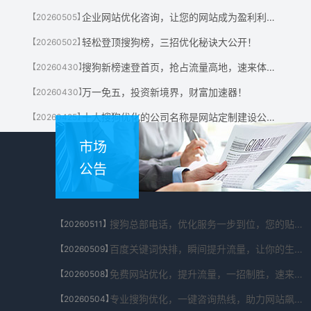
企业网站优化咨询，让您的网站成为盈利利器！
【20260505】
轻松登顶搜狗榜，三招优化秘诀大公开！
【20260502】
搜狗新榜速登首页，抢占流量高地，速来体验！
【20260430】
万一免五，投资新境界，财富加速器！
【20260430】
十大搜狗优化的公司名称是网站定制建设公司有哪些?
【20260425】
市场
公告
搜狗总部电话，优化服务一步到位，您的贴心助手！
【20260511】
百度关键词快排，瞬间提升流量，让你的生意翻倍！
【20260509】
免费网站优化，提升流量，一招制胜，速来体验！
【20260508】
专业搜狗优化，一键咨询热线，助力网站飙升！
【20260504】