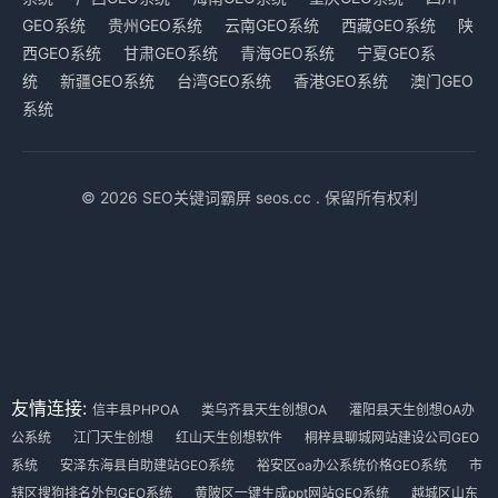
GEO系统
贵州GEO系统
云南GEO系统
西藏GEO系统
陕
西GEO系统
甘肃GEO系统
青海GEO系统
宁夏GEO系
统
新疆GEO系统
台湾GEO系统
香港GEO系统
澳门GEO
系统
© 2026 SEO关键词霸屏 seos.cc . 保留所有权利
友情连接:
信丰县PHPOA
类乌齐县天生创想OA
灌阳县天生创想OA办
公系统
江门天生创想
红山天生创想软件
桐梓县聊城网站建设公司GEO
系统
安泽东海县自助建站GEO系统
裕安区oa办公系统价格GEO系统
市
辖区搜狗排名外包GEO系统
黄陂区一键生成ppt网站GEO系统
越城区山东