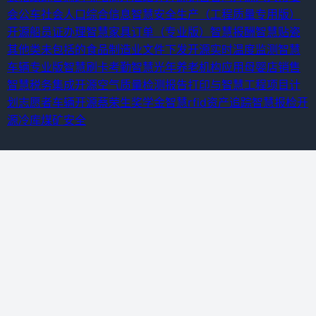
会公车
社会人口综合信息
智慧安全生产（工程质量专用版）
开源船员证办理
智慧家具订单（专业版）
智慧报酬
智慧贴瓷
其他类未包括的食品制造业
文件下发
开源实时温度监测
智慧
车辆专业版
智慧刷卡考勤
智慧光年
养老机构应用
母婴店销售
智慧税务集成
开源空气质量检测报告打印与
智慧工程项目计
划
志愿者车辆
开源蔡荣生奖学金
智慧rfid资产追踪
智慧报检
开
源冷库
煤矿安全