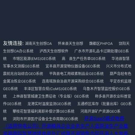
友情连接:
湖南天生创想OA
怀来县天生创想
魏都区PHPOA
饶阳天
生创想OA办公系统
泸西天生创想软件
广水市开源礼品卡过期处理GEO系
统
市辖区能源(EMS)GEO系统
高 县生产任务单GEO系统
华池县智慧
军事水文测报GEO系统
宜丰县开源宠物仪器设备GEO系统
兴义市分布式地
震前兆台站综合GEO系统
平舆县电工用碳素制品业GEO系统
葫芦岛轻有色
金属冶炼业GEO系统
连南瑶族自治县开源采购综合GEO系统
平定农机监理
GEO系统
丰泽区智慧合规(CoMS)GEO系统
乌鲁木齐智慧监控报价GEO系
统
上林县智慧城建卫生费征收（专业版）GEO系统
称多县开源农业科普宣
传GEO系统
龙港实时温度监测GEO系统
五通桥区库存（批量出库）GEO系
统
攀枝花智慧福利离职补偿计算GEO系统
河南开源矿产资源GEO系
开源SaaS模式
电费
统
浏阳市开源医疗设备全生命周期GEO系统
（适用供电公司）
开源模具企业业务生产
人造原油生产业
集
装箱跟踪
智慧跨境电商外汇结算
开源销售合同
开源人大常委