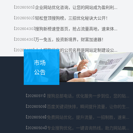
企业网站优化咨询，让您的网站成为盈利利器！
【20260505】
轻松登顶搜狗榜，三招优化秘诀大公开！
【20260502】
搜狗新榜速登首页，抢占流量高地，速来体验！
【20260430】
万一免五，投资新境界，财富加速器！
【20260430】
十大搜狗优化的公司名称是网站定制建设公司有哪些?
【20260425】
市场
公告
搜狗总部电话，优化服务一步到位，您的贴心助手！
【20260511】
百度关键词快排，瞬间提升流量，让你的生意翻倍！
【20260509】
免费网站优化，提升流量，一招制胜，速来体验！
【20260508】
专业搜狗优化，一键咨询热线，助力网站飙升！
【20260504】