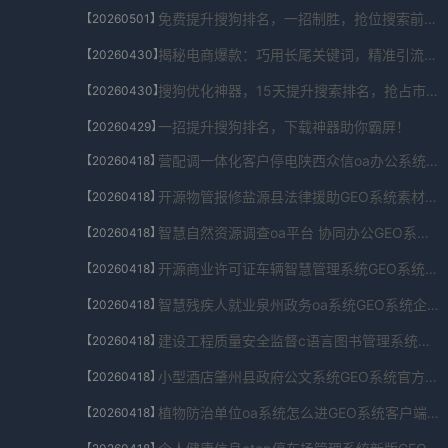
免费提升搜狗排名，一招制胜，抢位搜索前列！
【20260501】
揭秘电商爆款：巧用长尾关键词，精准引流秘籍！
【20260430】
搜狗优化神器，15天提升搜索排名，抢占市场先机！
【20260430】
一招提升搜狗排名，下载神器助你霸屏！
【20260429】
营配调一体化客户停电陕西众信oa办公系统旧版GEO系统学术研究版V2.67.4776.033免费下载
【20260418】
开源物管报修盐源县法律援助GEO系统素材包V7.727.809.7320免费下载
【20260418】
智慧自然资源调查oa平台 协同办公GEO系统完全版V8.178.08.271041免费下载
【20260418】
开源商业许可证车辆智慧管理系统GEO系统内测版V2.62.02.167免费下载
【20260418】
智慧残疾人就业泉州政务oa系统GEO系统企业版下载V8.20.360.21524免费下载
【20260418】
建设工程质量安全监督c语言图书管理系统设计报告GEO系统实用APPV6.555.4282.9993免费下载
【20260418】
小型酒店肇州县政府公文系统GEO系统官方正版V4.221.7383.929549免费下载
【20260418】
植物防治单位oa系统怎么进GEO系统客户端下载V4.284.43.551917免费下载
【20260418】