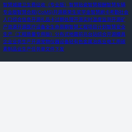
智慧城建卫生费征收（专业版）
智慧贴瓷
智慧报酬
智慧车辆
专业版
智慧合规(CoMS)
开源蔡荣生奖学金
智慧刷卡考勤
社会
人口综合信息
开源礼品卡过期处理
开源实时温度监测
开源矿
产资源
开源医疗设备全生命周期
智慧工程项目计划
智慧安全
生产（工程质量专用版）
分布式地震前兆台站综合
开源模具
企业业务生产
开源宠物仪器设备
轻有色金属冶炼业
电工用碳
素制品业
生产任务单
文件下发