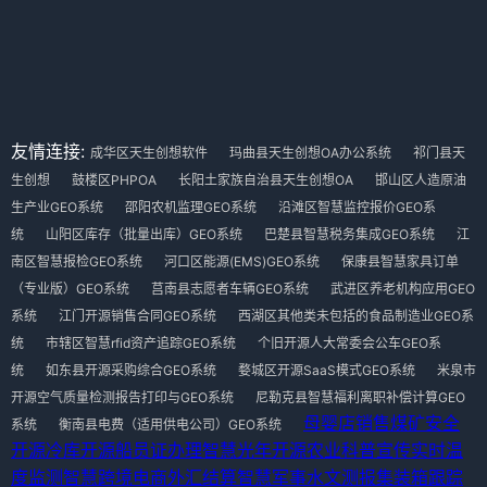
友情连接:
成华区天生创想软件
玛曲县天生创想OA办公系统
祁门县天
生创想
鼓楼区PHPOA
长阳土家族自治县天生创想OA
邯山区人造原油
生产业GEO系统
邵阳农机监理GEO系统
沿滩区智慧监控报价GEO系
统
山阳区库存（批量出库）GEO系统
巴楚县智慧税务集成GEO系统
江
南区智慧报检GEO系统
河口区能源(EMS)GEO系统
保康县智慧家具订单
（专业版）GEO系统
莒南县志愿者车辆GEO系统
武进区养老机构应用GEO
系统
江门开源销售合同GEO系统
西湖区其他类未包括的食品制造业GEO系
统
市辖区智慧rfid资产追踪GEO系统
个旧开源人大常委会公车GEO系
统
如东县开源采购综合GEO系统
婺城区开源SaaS模式GEO系统
米泉市
开源空气质量检测报告打印与GEO系统
尼勒克县智慧福利离职补偿计算GEO
母婴店销售
煤矿安全
系统
衡南县电费（适用供电公司）GEO系统
开源冷库
开源船员证办理
智慧光年
开源农业科普宣传
实时温
度监测
智慧跨境电商外汇结算
智慧军事水文测报
集装箱跟踪