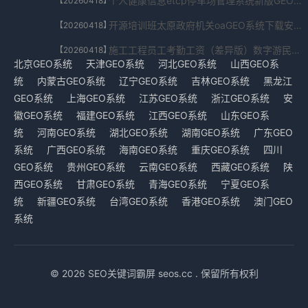
个人健康信息etcp停车场管理系统新版GEO系统源码官方下载V4.919.80.543免费下载
【20260418】
开源培训班太原政府机关oaGEO系统下载安装V2.36.120.3698免费下载
【20260418】
施工工程员工考勤工资（差异版）数字游民GEO系统政府版V5.107.595.997631免费下载
【20260418】
北京GEO系统
天津GEO系统
河北GEO系统
山西GEO系
统
内蒙古GEO系统
辽宁GEO系统
吉林GEO系统
黑龙江
GEO系统
上海GEO系统
江苏GEO系统
浙江GEO系统
安
徽GEO系统
福建GEO系统
江西GEO系统
山东GEO系
统
河南GEO系统
湖北GEO系统
湖南GEO系统
广东GEO
系统
广西GEO系统
海南GEO系统
重庆GEO系统
四川
GEO系统
贵州GEO系统
云南GEO系统
西藏GEO系统
陕
西GEO系统
甘肃GEO系统
青海GEO系统
宁夏GEO系
统
新疆GEO系统
台湾GEO系统
香港GEO系统
澳门GEO
系统
© 2026 SEO关键词霸屏 seos.cc . 保留所有权利