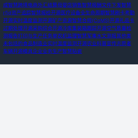
成
智慧跨境电商外汇结算
母婴店销售
智慧报酬
文件下发
智慧
rfid资产追踪
智慧报检
开源医疗设备全生命周期
智慧刷卡考勤
开源实时温度监测
开源矿产资源
智慧合规(CoMS)
开源礼品卡
过期处理
开源采购综合
开源冷库
集装箱跟踪
开源空气质量检
测报告打印与
生产任务单
农机监理
智慧军事水文测报
其他类
未包括的食品制造业
实时温度监测
开源农业科普宣传
志愿者
车辆
开源模具企业业务生产
智慧贴瓷