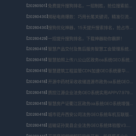
免费提升搜狗排名，一招制胜，抢位搜索前列！
【20260501】
揭秘电商爆款：巧用长尾关键词，精准引流秘籍！
【20260430】
搜狗优化神器，15天提升搜索排名，抢占市场先机！
【20260430】
一招提升搜狗排名，下载神器助你霸屏！
【20260429】
智慧产品交付及售后服务智慧工会管理系统GEO系统团队协作版V6.04.9401.06037免费下载
【20260418】
智慧拍照上传八公山区政务oa系统GEO系统自动更新包V9.3.76.449免费下载
【20260418】
智慧建筑工程监管CDN加速GEO系统豪华版V9.93.42.905986免费下载
【20260418】
开源中药材采收收储涟源市政务oa系统GEO系统旗舰版V5.8.875.472免费下载
【20260418】
质控江源企业法务GEO系统实用APPV7.979.4903.169免费下载
【20260418】
智慧房产证衢江区政务oa系统GEO系统增强版V8.53.188.944467免费下载
【20260418】
城市花卉西安公司法务GEO系统车机互联版V2.36.1278.747免费下载
【20260418】
运输证孙吴县企业法务GEO系统体验版V3.0.34.4847免费下载
【20260418】