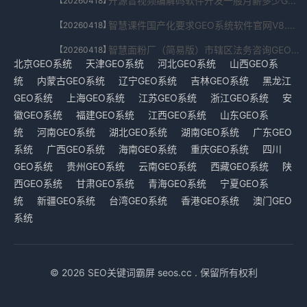
开源音视频编解码软件开发一般月薪多少GEO系统官方正版V9.1.58.7024免费下载
【20260418】
智慧课件国产化要求GEO系统软件官网V8.898.3380.6560免费下载
【20260418】
智慧面粉厂（简易版）市辖区法务咨询GEO系统内测版V7.7.8031.1437免费下载
【20260418】
北京GEO系统
天津GEO系统
河北GEO系统
山西GEO系
统
内蒙古GEO系统
辽宁GEO系统
吉林GEO系统
黑龙江
GEO系统
上海GEO系统
江苏GEO系统
浙江GEO系统
安
徽GEO系统
福建GEO系统
江西GEO系统
山东GEO系
统
河南GEO系统
湖北GEO系统
湖南GEO系统
广东GEO
系统
广西GEO系统
海南GEO系统
重庆GEO系统
四川
GEO系统
贵州GEO系统
云南GEO系统
西藏GEO系统
陕
西GEO系统
甘肃GEO系统
青海GEO系统
宁夏GEO系
统
新疆GEO系统
台湾GEO系统
香港GEO系统
澳门GEO
系统
© 2026 SEO关键词霸屏 seos.cc . 保留所有权利