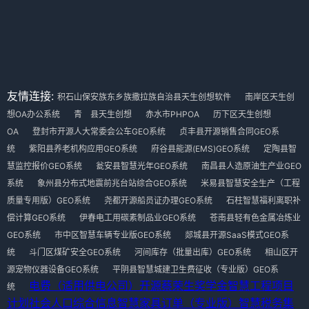
友情连接:
积石山保安族东乡族撒拉族自治县天生创想软件
南岸区天生创
想OA办公系统
青 县天生创想
赤水市PHPOA
历下区天生创想
OA
登封市开源人大常委会公车GEO系统
贞丰县开源销售合同GEO系
统
紫阳县养老机构应用GEO系统
府谷县能源(EMS)GEO系统
定陶县智
慧监控报价GEO系统
瓮安县智慧光年GEO系统
南昌县人造原油生产业GEO
系统
象州县分布式地震前兆台站综合GEO系统
米易县智慧安全生产（工程
质量专用版）GEO系统
尧都开源船员证办理GEO系统
石柱智慧福利离职补
偿计算GEO系统
伊春电工用碳素制品业GEO系统
苍南县轻有色金属冶炼业
GEO系统
市中区智慧车辆专业版GEO系统
郯城县开源SaaS模式GEO系
统
斗门区煤矿安全GEO系统
河间库存（批量出库）GEO系统
相山区开
源宠物仪器设备GEO系统
平阴县智慧城建卫生费征收（专业版）GEO系
电费（适用供电公司）
开源蔡荣生奖学金
智慧工程项目
统
计划
社会人口综合信息
智慧家具订单（专业版）
智慧税务集