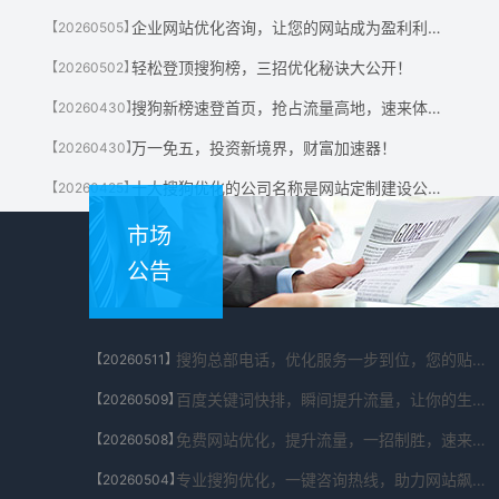
企业网站优化咨询，让您的网站成为盈利利器！
【20260505】
轻松登顶搜狗榜，三招优化秘诀大公开！
【20260502】
搜狗新榜速登首页，抢占流量高地，速来体验！
【20260430】
万一免五，投资新境界，财富加速器！
【20260430】
十大搜狗优化的公司名称是网站定制建设公司有哪些?
【20260425】
市场
公告
搜狗总部电话，优化服务一步到位，您的贴心助手！
【20260511】
百度关键词快排，瞬间提升流量，让你的生意翻倍！
【20260509】
免费网站优化，提升流量，一招制胜，速来体验！
【20260508】
专业搜狗优化，一键咨询热线，助力网站飙升！
【20260504】